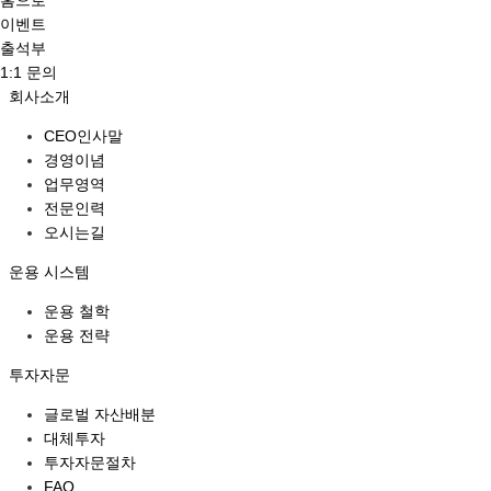
이벤트
출석부
1:1 문의
회사소개
CEO인사말
경영이념
업무영역
전문인력
오시는길
운용 시스템
운용 철학
운용 전략
투자자문
글로벌 자산배분
대체투자
투자자문절차
FAQ