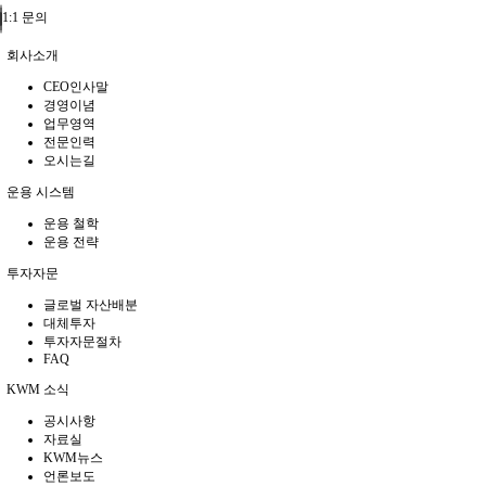
1:1 문의
회사소개
CEO인사말
경영이념
업무영역
전문인력
오시는길
운용 시스템
운용 철학
운용 전략
투자자문
글로벌 자산배분
대체투자
투자자문절차
FAQ
KWM 소식
공시사항
자료실
KWM뉴스
언론보도