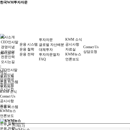
한국WM투자자문
회사소개
KWM 소식
투자자문
CEO인사말
운용 시스템
공시사항
글로벌 자산배분
경영이념
Contact Us
운용 철학
자료실
대체투자
상담요청
업무영역
회사소개
운용 전략
KWM뉴스
투자자문절차
전문인력
FAQ
언론보도
오시는길
CEO인사말
메인
경영이념
회사소개
업무영역
운용 시스템
전문인력
투자자문
오시는길
KWM 소식
Contact Us
공시사항
자료실
운용 시스템
KWM뉴스
언론보도
KWM뉴스
운용 철학
전체(3)
운용 전략
KWM뉴스