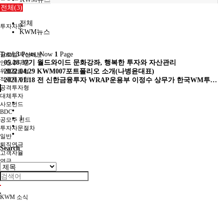
전체(3)
전체
투자자문
KWM뉴스
Total
3
Posts, Now
1
Page
글로벌 자산배분
05.28
37기 월드와이드 문화강좌, 행복한 투자와 자산관리
안정추구형
위험중립형
2022.04.29
KWM007포트폴리오 소개(나병윤대표)
적극투자형
2021.01.18
전 신한금융투자 WRAP운용부 이정수 상무가 한국WM투…
공격투자형
대체투자
사모펀드
BDC
1
공모주 펀드
투자자문절차
일반
퇴직연금
Search
고객자율
연금
FAQ
KWM 소식