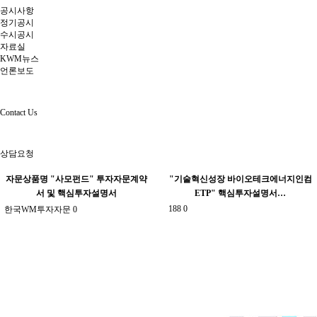
공시사항
정기공시
수시공시
자료실
KWM뉴스
언론보도
Contact Us
상담요청
자문상품명 "사모펀드" 투자자문계약
"기술혁신성장 바이오테크에너지인컴
서 및 핵심투자설명서
ETP" 핵심투자설명서…
188
0
한국WM투자자문
0