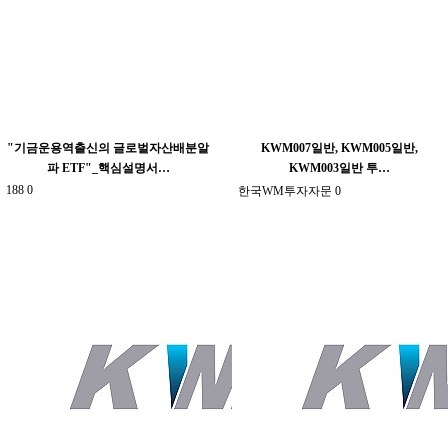
"기금운용역출신의 글로벌자산배분알
KWM007일반, KWM005일반,
파 ETF"_핵심설명서…
KWM003일반 투…
188
0
한국WM투자자문
0