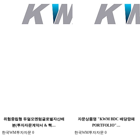
위험중립형 듀얼모멘텀글로벌자산배
자문상품명 "KWM BDC 배당깡패
분(투자자문계약서 & 핵…
PORTFOLIO"…
한국WM투자자문
0
한국WM투자자문
0