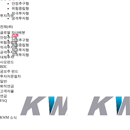
안정추구형
위험중립형
적극투자형
투자자문
공격투자형
전체(46)
글로벌 자산배분
전체
안정추구형
안정추구형
위험중립형
위험중립형
적극투자형
적극투자형
공격투자형
공격투자형
대체투자
사모펀드
BDC
공모주 펀드
투자자문절차
일반
퇴직연금
고객자율
연금
FAQ
KWM 소식