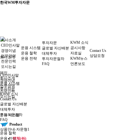
한국WM투자자문
회사소개
KWM 소식
투자자문
CEO인사말
운용 시스템
공시사항
글로벌 자산배분
경영이념
Contact Us
운용 철학
자료실
대체투자
상담요청
업무영역
회사소개
운용 전략
KWM뉴스
투자자문절차
전문인력
FAQ
언론보도
오시는길
메인
CEO인사말
회사소개
경영이념
운용 시스템
업무영역
투자자문
전문인력
KWM 소식
오시는길
Contact Us
글로벌 자산배분
대체투자
투자자문절차
운용 시스템
FAQ
Product
상품안내-자문형1
운용 철학
운용 전략
전체(46)