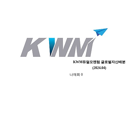
KWM듀얼모멘텀 글로벌자산배분
(2024.04)
나재희
0