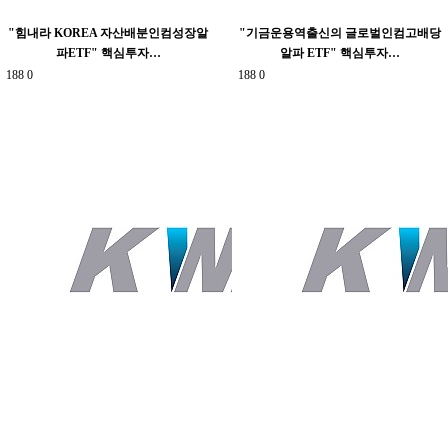
"힘내라 KOREA 자산배분인컴성장알
"기금운용역출신의 글로벌인컴고배당
파ETF" 핵심투자…
알파 ETF" 핵심투자…
188
0
188
0