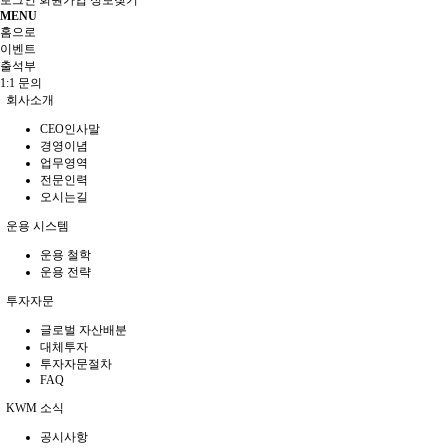
MENU
홈으로
이벤트
출석부
1:1 문의
회사소개
CEO인사말
경영이념
업무영역
전문인력
오시는길
운용 시스템
운용 철학
운용 전략
투자자문
글로벌 자산배분
대체투자
투자자문절차
FAQ
KWM 소식
공시사항