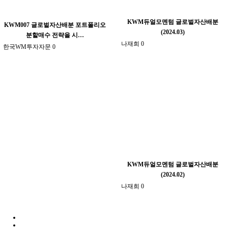
KWM듀얼모멘텀 글로벌자산배분
KWM007 글로벌자산배분 포트폴리오
(2024.03)
분할매수 전략을 시…
나재희
0
한국WM투자자문
0
KWM듀얼모멘텀 글로벌자산배분
(2024.02)
나재희
0