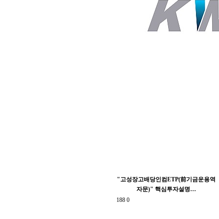
"고성장고배당인컴ETP(前기금운용역
자문)" 핵심투자설명…
188
0