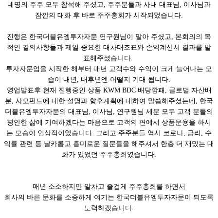
네명의 주주 모두 참석해 주셨고, 주주분들과 사내 대표님, 이사님과
잠깐의 대화 후 바로 주주총회가 시작되었습니다.
진행은 한국더블유엠투자자문 연구원님이 맡아 주셨고, 본회의의 목
적인 결의사항들과 제일 중요한 대차대조표와 손익계산서 결과를 발
표해주셨습니다.
투자자문업을 시작한 해부터 매년 고객수와 수익이 크게 늘어나는 모
습이 내년, 내후년엔 어떨지 기대 됩니다.
영업발표후 현재 진행중인 상품 KWM BDC 배당깡패, 글로벌 자산배
분, 사모펀드에 대한 설명과 향후계획에 대하여 말씀해주셨는데, 한국
더블유엠투자자문의 대표님, 이사님, 연구원님 세분 모두 고객 분들의
평안한 삶에 기여하겠다는 마음으로 고객의 편에서 상품운용을 하시
는 모습이 인상적이었습니다. 그리고 주주분들 역시 코로나, 금리, 수
익률 관련 등 날카롭고 흥미로운 질문들을 해주셔서 한층 더 재밌는 대
화가 있었던 주주총회였습니다.
매년 소소하지만 알차고 즐겁게 주주총회를 하면서
회사의 바른 문화를 소중하게 여기는 한국더블유엠투자자문이 되도록
노력하겠습니다.