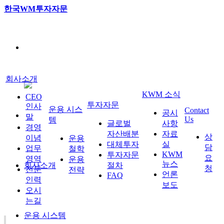
한국WM투자자문
회사소개
KWM 소식
CEO
투자자문
인사
운용 시스
Contact
공시
말
Us
템
글로벌
사항
경영
자산배분
자료
상
이념
운용
대체투자
실
담
업무
철학
KWM
투자자문
요
영역
운용
뉴스
회사소개
절차
청
전문
전략
언론
FAQ
인력
보도
오시
는길
운용 시스템