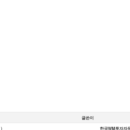
글쓴이
)
한국WM투자자