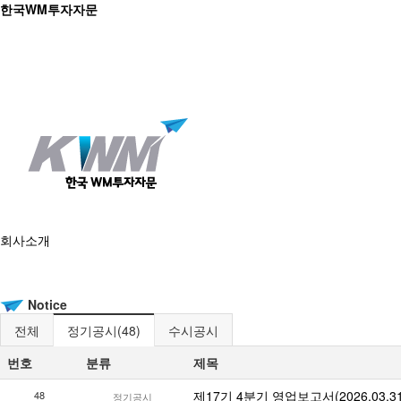
한국WM투자자문
회사소개
Notice
전체
정기공시(48)
수시공시
운용 시스템
번호
분류
제목
제17기 4분기 영업보고서(2026.03.31
48
정기공시