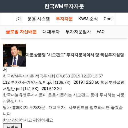
한국WM투자자문
회사소개
운용 시스템
투자자문
KWM 소식
Contact Us
글로벌 자산배분
대체투자
투자자문절차
FAQ
자문상품명 "사모펀드" 투자자문계약서 및 핵심투자설명
서
한국WM투자자문
적극투자형
0
4,863
2019.12.20 13:57
112
투자자문계약서일반.pdf (136.7K)
2019.12.20
50
핵심투자설명
서일반.pdf (141.5K)
2019.12.20
한국더블유엠투자자문이 운용자문하는 사모펀드 등에 투자하는 자문
상품입니다
당사 홈페이지 투자자문 - 대체투자 - 사모펀드를 참조하시면 좋겠습
니다
항상 강건하시고 평안하세요
프린트