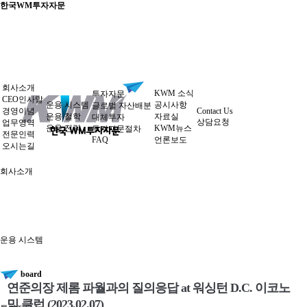
한국WM투자자문
회사소개
KWM 소식
투자자문
CEO인사말
운용 시스템
공시사항
글로벌 자산배분
경영이념
Contact Us
운용 철학
자료실
대체투자
상담요청
업무영역
운용 전략
KWM뉴스
투자자문절차
전문인력
FAQ
언론보도
오시는길
회사소개
운용 시스템
board
연준의장 제롬 파월과의 질의응답 at 워싱턴 D.C. 이코노
믹 클럽 (2023.02.07)