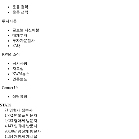
운용 철학
운용 전략
투자자문
글로벌 자산배분
대체투자
투자자문절차
FAQ
KWM 소식
공시사항
자료실
KWM뉴스
언론보도
Contact Us
상담요청
STATS
21 명
현재 접속자
1,772 명
오늘 방문자
2,033 명
어제 방문자
4,143 명
최대 방문자
968,067 명
전체 방문자
1,594 개
전체 게시물