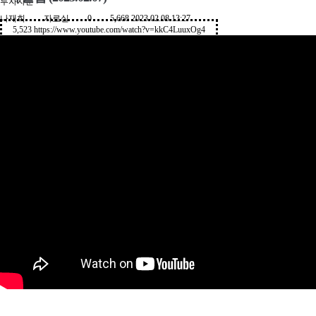
투자자문
나재희
자료실
0
5,668
2023.02.08 13:27
5,523
https://www.youtube.com/watch?v=kkC4LuuxOg4
KWM 소식
Contact Us